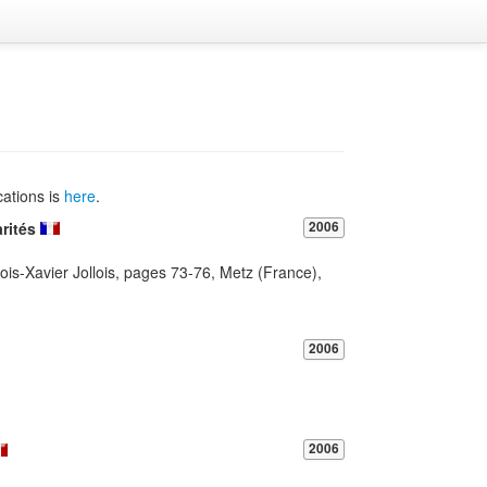
cations is
here
.
rités
2006
is-Xavier Jollois, pages 73-76, Metz (France),
2006
2006