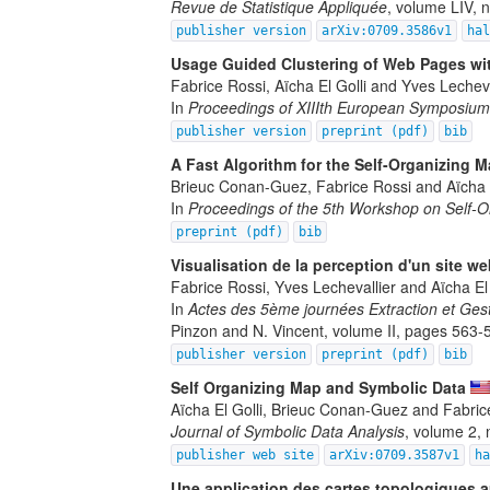
Revue de Statistique Appliquée
, volume LIV, 
publisher version
arXiv:0709.3586v1
ha
Usage Guided Clustering of Web Pages wi
Fabrice Rossi, Aïcha El Golli and Yves Lecheva
In
Proceedings of XIIIth European Symposium 
publisher version
preprint (pdf)
bib
A Fast Algorithm for the Self-Organizing M
Brieuc Conan-Guez, Fabrice Rossi and Aïcha E
In
Proceedings of the 5th Workshop on Self
preprint (pdf)
bib
Visualisation de la perception d'un site we
Fabrice Rossi, Yves Lechevallier and Aïcha El 
In
Actes des 5ème journées Extraction et Ges
Pinzon and N. Vincent, volume II, pages 563-
publisher version
preprint (pdf)
bib
Self Organizing Map and Symbolic Data
Aïcha El Golli, Brieuc Conan-Guez and Fabric
Journal of Symbolic Data Analysis
, volume 2,
publisher web site
arXiv:0709.3587v1
h
Une application des cartes topologiques au