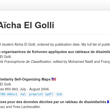
Aïcha El Golli
 student Aïcha El Golli, ordered by publication date. My full list of publi
to-organisatrices de Kohonen appliquées aux tableaux de dissimila
l Golli.
été Francophone de Classification
, edited by Mohamed Nadif and Franço
imilarity Self-Organizing Maps
l Golli.
es 855-863, July - August 2006.
0709.3461v1
hal
preprint (pdf)
bib
ices pour des données décrites par un tableau de dissimilarités
uez and Yves Lechevallier.