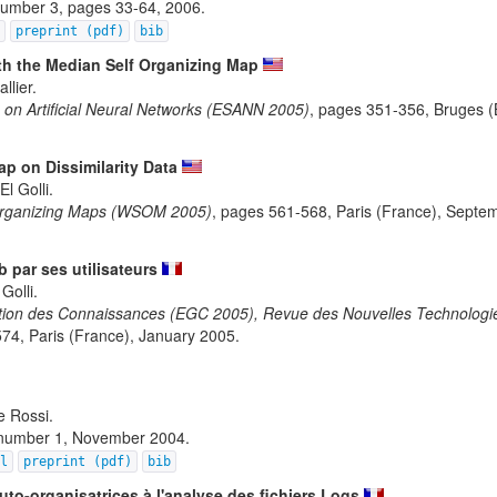
number 3, pages 33-64, 2006.
l
preprint (pdf)
bib
th the Median Self Organizing Map
llier.
on Artificial Neural Networks (ESANN 2005)
, pages 351-356, Bruges (B
ap on Dissimilarity Data
l Golli.
-Organizing Maps (WSOM 2005)
, pages 561-568, Paris (France), Septe
b par ses utilisateurs
Golli.
tion des Connaissances (EGC 2005), Revue des Nouvelles Technologies
574, Paris (France), January 2005.
e Rossi.
 number 1, November 2004.
al
preprint (pdf)
bib
to-organisatrices à l'analyse des fichiers Logs