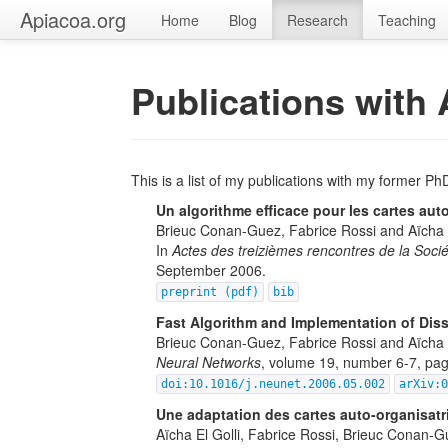
Apiacoa.org
Home
Blog
Research
Teaching
Publications with 
This is a list of my publications with my former PhD
Un algorithme efficace pour les cartes au
Brieuc Conan-Guez, Fabrice Rossi and Aïcha E
In
Actes des treizièmes rencontres de la Soci
September 2006.
preprint (pdf)
bib
Fast Algorithm and Implementation of Diss
Brieuc Conan-Guez, Fabrice Rossi and Aïcha E
Neural Networks
, volume 19, number 6-7, pag
doi:10.1016/j.neunet.2006.05.002
arXiv:
Une adaptation des cartes auto-organisatr
Aïcha El Golli, Fabrice Rossi, Brieuc Conan-G