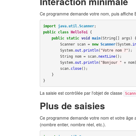
Interaction minimale
Ce programme demande votre nom, puis affiche Bo
import
java.util.Scanner
;
public
class
HelloToi
{
public
static
void
main
(
String
[]
args
)
Scanner
scan
=
new
Scanner
(
System
.
i
System
.
out
.
println
(
"Votre nom ?"
);
String
nom
=
scan
.
nextLine
();
System
.
out
.
println
(
"Bonjour "
+
nom
scan
.
close
();
}
}
La saisie est contrôlée par l'objet de classe
Scann
Plus de saisies
Ce programme demande votre nom et votre âge avant
(nombre entier, nombre réel, etc.).