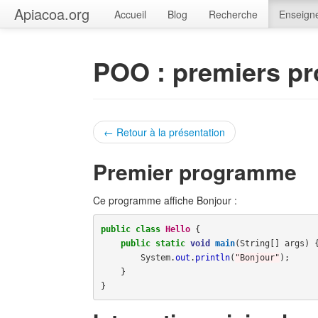
Apiacoa.org
Accueil
Blog
Recherche
Enseign
POO : premiers p
← Retour à la présentation
Premier programme
Ce programme affiche Bonjour :
public
class
Hello
{
public
static
void
main
(
String
[]
args
)
System
.
out
.
println
(
"Bonjour"
);
}
}