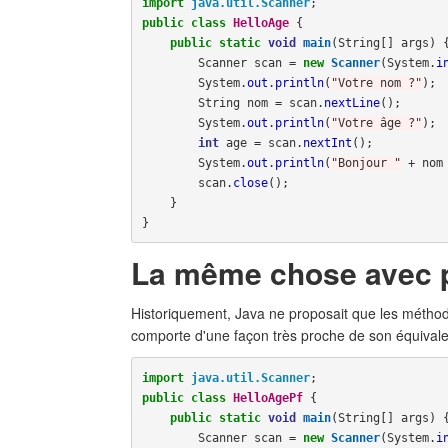
import
java.util.Scanner
;
public
class
HelloAge
{
public
static
void
main
(
String
[]
args
)
Scanner
scan
=
new
Scanner
(
System
.
i
System
.
out
.
println
(
"Votre nom ?"
);
String
nom
=
scan
.
nextLine
();
System
.
out
.
println
(
"Votre âge ?"
);
int
age
=
scan
.
nextInt
();
System
.
out
.
println
(
"Bonjour "
+
nom
scan
.
close
();
}
}
La même chose avec p
Historiquement, Java ne proposait que les méth
comporte d'une façon très proche de son équival
import
java.util.Scanner
;
public
class
HelloAgePf
{
public
static
void
main
(
String
[]
args
)
Scanner
scan
=
new
Scanner
(
System
.
i