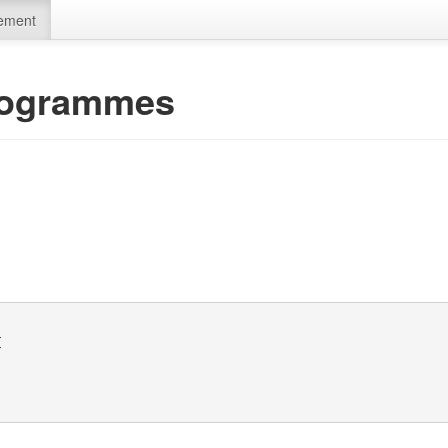
ement
rogrammes
{