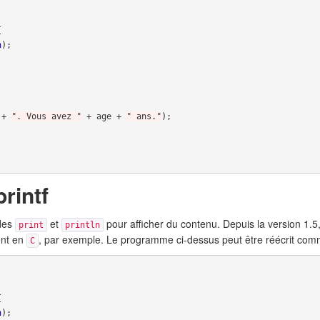
{
n
);
+
". Vous avez "
+
age
+
" ans."
);
rintf
odes
et
pour afficher du contenu. Depuis la version 1
print
println
ent en
, par exemple. Le programme ci-dessus peut être réécrit comm
C
{
n
);