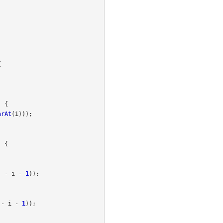
{
)
{
arAt
(
i
)));
)
{
)
-
i
-
1
));
-
i
-
1
));