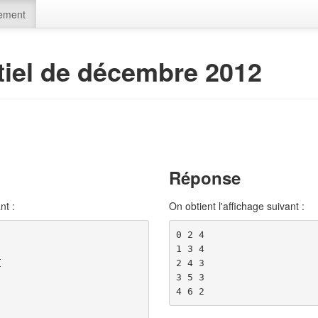
ement
iel de décembre 2012
Réponse
nt :
On obtient l'affichage suivant :
0 2 4

1 3 4

2 4 3

{
3 5 3
