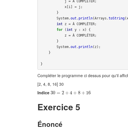
j
=
À
COMPLÉTER
;
x
[
i
]
=
j
;
}
System
.
out
.
println
(
Arrays
.
toString
(
int
z
=
À
COMPLÉTER
;
for
(
int
y
:
x
)
{
z
=
À
COMPLÉTER
;
}
System
.
out
.
println
(
z
);
}
}
Compléter le programme ci dessus pour qu'il affic
[2, 4, 8, 16] 30
Indice
30
30
=
=
2
+
2
4
+
+
8
+
4
16
+
8
+
16
Exercice 5
Énoncé