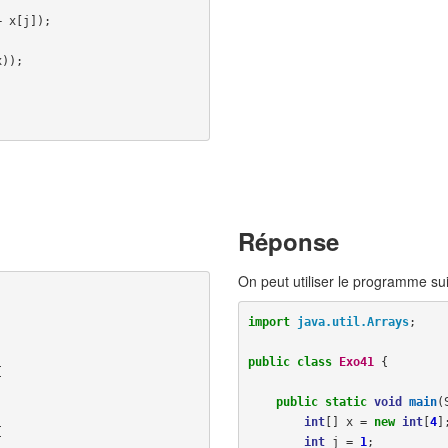
+
x
[
j
]);
x
));
Réponse
On peut utiliser le programme sui
import
java.util.Arrays
;
public
class
Exo41
{
{
public
static
void
main
(
int
[]
x
=
new
int
[
4
]
{
int
j
=
1
;