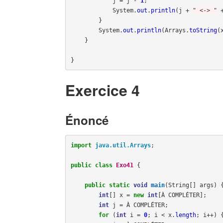
j
=
j
-
1
;
System
.
out
.
println
(
j
+
" <-> "
}
System
.
out
.
println
(
Arrays
.
toString
(
}
}
Exercice 4
Énoncé
import
java.util.Arrays
;
public
class
Exo41
{
public
static
void
main
(
String
[]
args
)
int
[]
x
=
new
int
[
À
COMPLÉTER
];
int
j
=
À
COMPLÉTER
;
for
(
int
i
=
0
;
i
<
x
.
length
;
i
++)