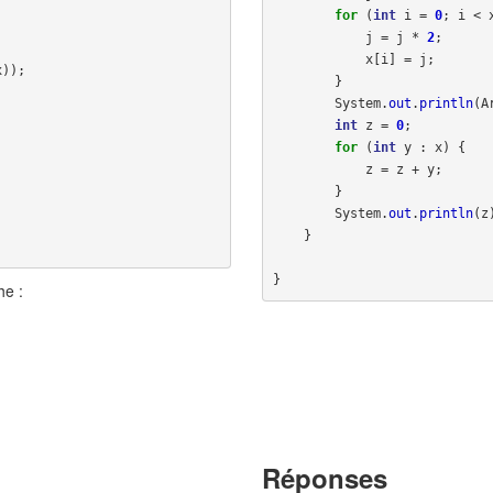
for
(
int
i
=
0
;
i
<
j
=
j
*
2
;
x
[
i
]
=
j
;
x
));
}
System
.
out
.
println
(
A
int
z
=
0
;
for
(
int
y
:
x
)
{
z
=
z
+
y
;
}
System
.
out
.
println
(
z
}
}
he :
Réponses