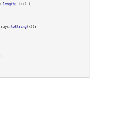
x
.
length
;
i
++)
{
rrays
.
toString
(
x
));
);