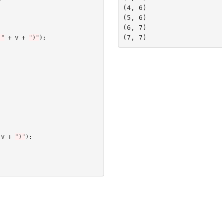
(4, 6)

(5, 6)

(6, 7)

 "
+
v
+
")"
);
v
+
")"
);