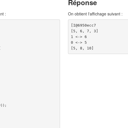
Réponse
nt :
On obtient l'affichage suivant :
[I@6950ecc7

[5, 6, 7, 3]

1 <-> 6

0 <-> 5

{
y
));