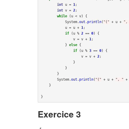
int
u
=
1
;
int
v
=
2
;
while
(
u
<
v
)
{
System
.
out
.
println
(
"("
+
u
+
",
u
=
u
+
1
;
if
(
u
%
2
==
0
)
{
v
=
v
+
1
;
}
else
{
if
(
u
%
3
==
0
)
{
v
=
v
+
2
;
}
}
}
System
.
out
.
println
(
"("
+
u
+
", "
+
}
}
Exercice 3