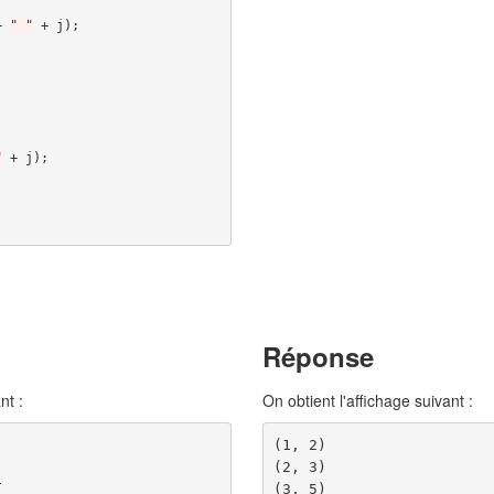
+
" "
+
j
);
"
+
j
);
Réponse
nt :
On obtient l'affichage suivant :
(1, 2)

(2, 3)

(3, 5)

{