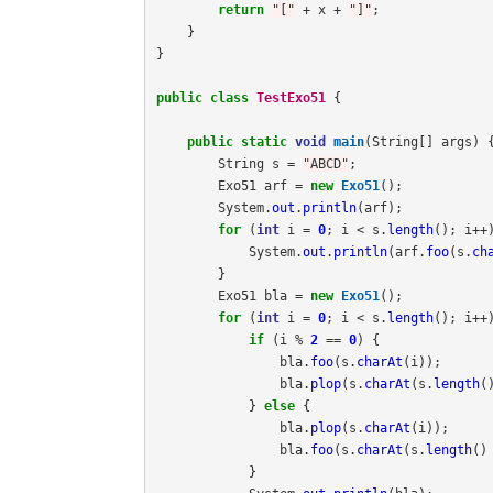
return
"["
+
x
+
"]"
;
}
}
public
class
TestExo51
{
public
static
void
main
(
String
[]
args
)
String
s
=
"ABCD"
;
Exo51
arf
=
new
Exo51
();
System
.
out
.
println
(
arf
);
for
(
int
i
=
0
;
i
<
s
.
length
();
i
++
System
.
out
.
println
(
arf
.
foo
(
s
.
ch
}
Exo51
bla
=
new
Exo51
();
for
(
int
i
=
0
;
i
<
s
.
length
();
i
++
if
(
i
%
2
==
0
)
{
bla
.
foo
(
s
.
charAt
(
i
));
bla
.
plop
(
s
.
charAt
(
s
.
length
(
}
else
{
bla
.
plop
(
s
.
charAt
(
i
));
bla
.
foo
(
s
.
charAt
(
s
.
length
()
}