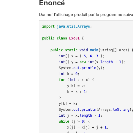
Énoncé
Donner l'affichage produit par le programme suiva
import
java.util.Arrays
;
public
class
Exo31
{
public
static
void
main
(
String
[]
args
)
int
[]
x
=
{
5
,
6
,
7
};
int
[]
y
=
new
int
[
x
.
length
+
1
];
System
.
out
.
println
(
y
);
int
k
=
0
;
for
(
int
z
:
x
)
{
y
[
k
]
=
z
;
k
=
k
+
1
;
}
y
[
k
]
=
k
;
System
.
out
.
println
(
Arrays
.
toString
(
int
j
=
x
.
length
-
1
;
while
(
j
>
0
)
{
x
[
j
]
=
x
[
j
]
+
j
+
1
;