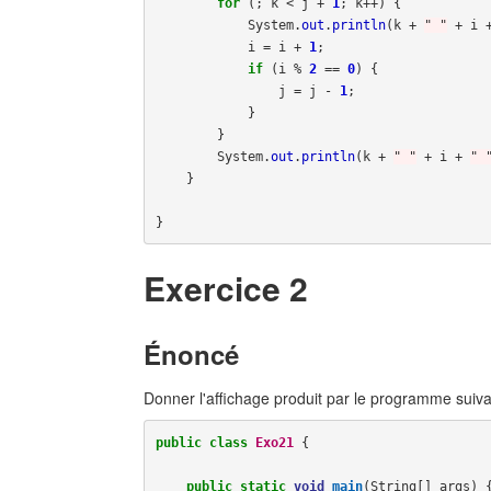
for
(;
k
<
j
+
1
;
k
++)
{
System
.
out
.
println
(
k
+
" "
+
i
i
=
i
+
1
;
if
(
i
%
2
==
0
)
{
j
=
j
-
1
;
}
}
System
.
out
.
println
(
k
+
" "
+
i
+
" 
}
}
Exercice 2
Énoncé
Donner l'affichage produit par le programme suiva
public
class
Exo21
{
public
static
void
main
(
String
[]
args
)