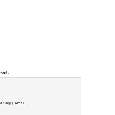
vant :
String
[]
args
)
{
;