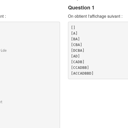
Question 1
nt :
On obtient l'affichage suivant :
[]

[A]

[BA]

[CBA]

[DCBA]

vide
[AD]

[CADB]

[CCADBB]

ut