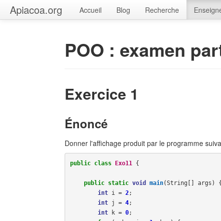
Apiacoa.org
Accueil
Blog
Recherche
Enseign
POO : examen part
Exercice 1
Énoncé
Donner l'affichage produit par le programme suiva
public
class
Exo11
{
public
static
void
main
(
String
[]
args
)
int
i
=
2
;
int
j
=
4
;
int
k
=
0
;