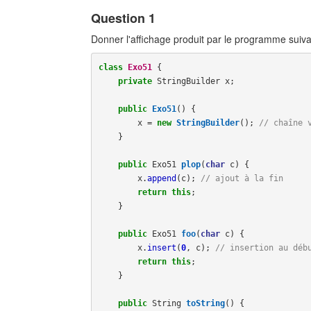
Question 1
Donner l'affichage produit par le programme suiva
class
Exo51
{
private
StringBuilder
x
;
public
Exo51
()
{
x
=
new
StringBuilder
();
// chaîne 
}
public
Exo51
plop
(
char
c
)
{
x
.
append
(
c
);
// ajout à la fin
return
this
;
}
public
Exo51
foo
(
char
c
)
{
x
.
insert
(
0
,
c
);
// insertion au déb
return
this
;
}
public
String
toString
()
{