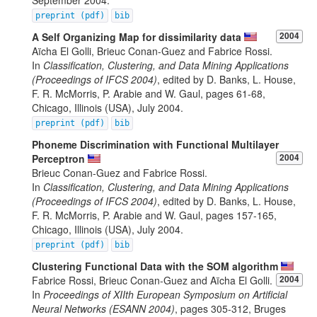
September 2004.
preprint (pdf)
bib
A Self Organizing Map for dissimilarity data
2004
Aïcha El Golli, Brieuc Conan-Guez and Fabrice Rossi.
In
Classification, Clustering, and Data Mining Applications
(Proceedings of IFCS 2004)
, edited by D. Banks, L. House,
F. R. McMorris, P. Arabie and W. Gaul, pages 61-68,
Chicago, Illinois (USA), July 2004.
preprint (pdf)
bib
Phoneme Discrimination with Functional Multilayer
Perceptron
2004
Brieuc Conan-Guez and Fabrice Rossi.
In
Classification, Clustering, and Data Mining Applications
(Proceedings of IFCS 2004)
, edited by D. Banks, L. House,
F. R. McMorris, P. Arabie and W. Gaul, pages 157-165,
Chicago, Illinois (USA), July 2004.
preprint (pdf)
bib
Clustering Functional Data with the SOM algorithm
Fabrice Rossi, Brieuc Conan-Guez and Aïcha El Golli.
2004
In
Proceedings of XIIth European Symposium on Artificial
Neural Networks (ESANN 2004)
, pages 305-312, Bruges