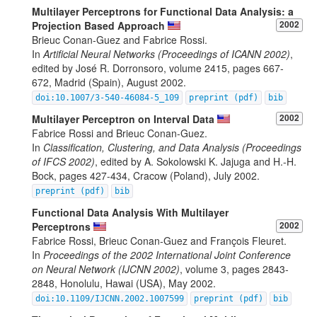
Multilayer Perceptrons for Functional Data Analysis: a
Projection Based Approach
2002
Brieuc Conan-Guez and Fabrice Rossi.
In
Artificial Neural Networks (Proceedings of ICANN 2002)
,
edited by José R. Dorronsoro, volume 2415, pages 667-
672, Madrid (Spain), August 2002.
doi:10.1007/3-540-46084-5_109
preprint (pdf)
bib
Multilayer Perceptron on Interval Data
2002
Fabrice Rossi and Brieuc Conan-Guez.
In
Classification, Clustering, and Data Analysis (Proceedings
of IFCS 2002)
, edited by A. Sokolowski K. Jajuga and H.-H.
Bock, pages 427-434, Cracow (Poland), July 2002.
preprint (pdf)
bib
Functional Data Analysis With Multilayer
Perceptrons
2002
Fabrice Rossi, Brieuc Conan-Guez and François Fleuret.
In
Proceedings of the 2002 International Joint Conference
on Neural Network (IJCNN 2002)
, volume 3, pages 2843-
2848, Honolulu, Hawai (USA), May 2002.
doi:10.1109/IJCNN.2002.1007599
preprint (pdf)
bib