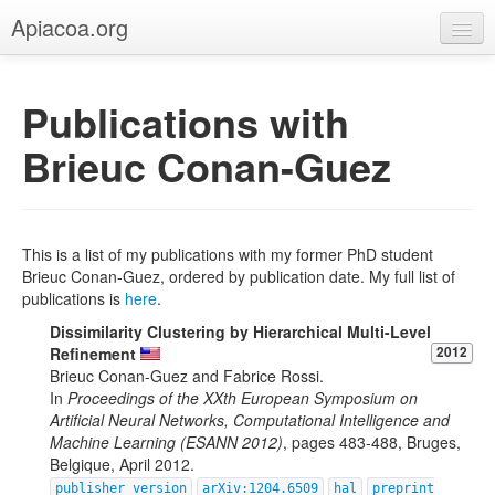
Apiacoa.org
Home
Publications with
Blog
Brieuc Conan-Guez
Research
Teaching
This is a list of my publications with my former PhD student
Brieuc Conan-Guez, ordered by publication date. My full list of
publications is
here
.
Dissimilarity Clustering by Hierarchical Multi-Level
Refinement
2012
Brieuc Conan-Guez and Fabrice Rossi.
In
Proceedings of the XXth European Symposium on
Artificial Neural Networks, Computational Intelligence and
Machine Learning (ESANN 2012)
, pages 483-488, Bruges,
Belgique, April 2012.
publisher version
arXiv:1204.6509
hal
preprint