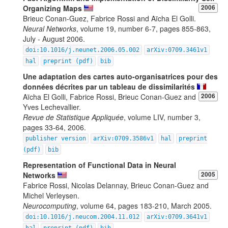
Organizing Maps
2006
Brieuc Conan-Guez, Fabrice Rossi and Aïcha El Golli.
Neural Networks
, volume 19, number 6-7, pages 855-863,
July - August 2006.
doi:10.1016/j.neunet.2006.05.002
arXiv:0709.3461v1
hal
preprint (pdf)
bib
Une adaptation des cartes auto-organisatrices pour des
données décrites par un tableau de dissimilarités
Aïcha El Golli, Fabrice Rossi, Brieuc Conan-Guez and
2006
Yves Lechevallier.
Revue de Statistique Appliquée
, volume LIV, number 3,
pages 33-64, 2006.
publisher version
arXiv:0709.3586v1
hal
preprint
(pdf)
bib
Representation of Functional Data in Neural
Networks
2005
Fabrice Rossi, Nicolas Delannay, Brieuc Conan-Guez and
Michel Verleysen.
Neurocomputing
, volume 64, pages 183-210, March 2005.
doi:10.1016/j.neucom.2004.11.012
arXiv:0709.3641v1