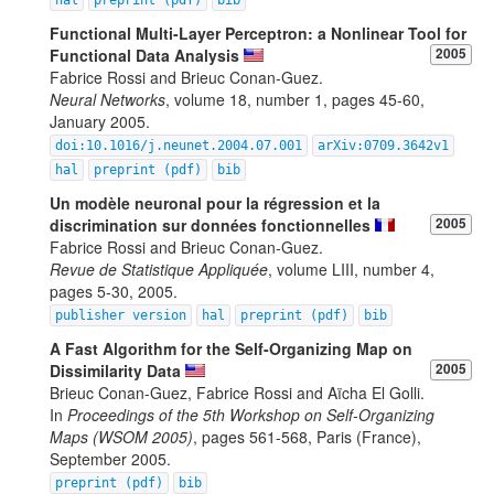
hal
preprint (pdf)
bib
Functional Multi-Layer Perceptron: a Nonlinear Tool for
Functional Data Analysis
2005
Fabrice Rossi and Brieuc Conan-Guez.
Neural Networks
, volume 18, number 1, pages 45-60,
January 2005.
doi:10.1016/j.neunet.2004.07.001
arXiv:0709.3642v1
hal
preprint (pdf)
bib
Un modèle neuronal pour la régression et la
discrimination sur données fonctionnelles
2005
Fabrice Rossi and Brieuc Conan-Guez.
Revue de Statistique Appliquée
, volume LIII, number 4,
pages 5-30, 2005.
publisher version
hal
preprint (pdf)
bib
A Fast Algorithm for the Self-Organizing Map on
Dissimilarity Data
2005
Brieuc Conan-Guez, Fabrice Rossi and Aïcha El Golli.
In
Proceedings of the 5th Workshop on Self-Organizing
Maps (WSOM 2005)
, pages 561-568, Paris (France),
September 2005.
preprint (pdf)
bib