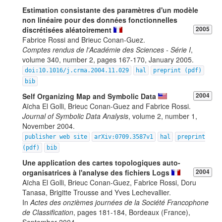
Estimation consistante des paramètres d'un modèle
non linéaire pour des données fonctionnelles
discrétisées aléatoirement
2005
Fabrice Rossi and Brieuc Conan-Guez.
Comptes rendus de l'Académie des Sciences - Série I
,
volume 340, number 2, pages 167-170, January 2005.
doi:10.1016/j.crma.2004.11.029
hal
preprint (pdf)
bib
Self Organizing Map and Symbolic Data
2004
Aïcha El Golli, Brieuc Conan-Guez and Fabrice Rossi.
Journal of Symbolic Data Analysis
, volume 2, number 1,
November 2004.
publisher web site
arXiv:0709.3587v1
hal
preprint
(pdf)
bib
Une application des cartes topologiques auto-
organisatrices à l'analyse des fichiers Logs
2004
Aïcha El Golli, Brieuc Conan-Guez, Fabrice Rossi, Doru
Tanasa, Brigitte Trousse and Yves Lechevallier.
In
Actes des onzièmes journées de la Société Francophone
de Classification
, pages 181-184, Bordeaux (France),