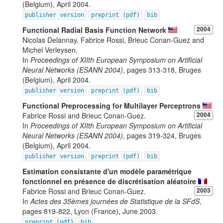
(Belgium), April 2004.
publisher version
preprint (pdf)
bib
Functional Radial Basis Function Network
2004
Nicolas Delannay, Fabrice Rossi, Brieuc Conan-Guez and
Michel Verleysen.
In
Proceedings of XIIth European Symposium on Artificial
Neural Networks (ESANN 2004)
, pages 313-318, Bruges
(Belgium), April 2004.
publisher version
preprint (pdf)
bib
Functional Preprocessing for Multilayer Perceptrons
Fabrice Rossi and Brieuc Conan-Guez.
2004
In
Proceedings of XIIth European Symposium on Artificial
Neural Networks (ESANN 2004)
, pages 319-324, Bruges
(Belgium), April 2004.
publisher version
preprint (pdf)
bib
Estimation consistante d'un modèle paramétrique
fonctionnel en présence de discrétisation aléatoire
Fabrice Rossi and Brieuc Conan-Guez.
2003
In
Actes des 35èmes journées de Statistique de la SFdS
,
pages 819-822, Lyon (France), June 2003.
preprint (pdf)
bib