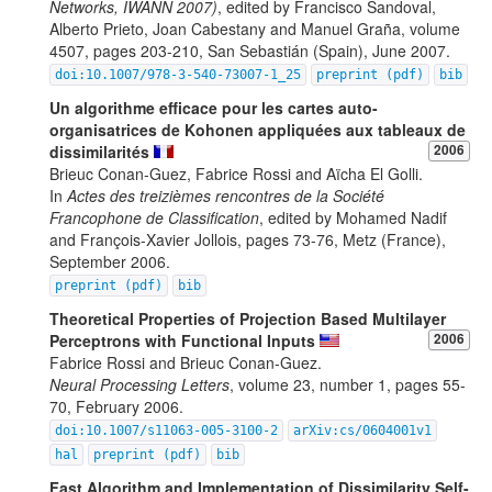
Networks, IWANN 2007)
, edited by Francisco Sandoval,
Alberto Prieto, Joan Cabestany and Manuel Graña, volume
4507, pages 203-210, San Sebastián (Spain), June 2007.
doi:10.1007/978-3-540-73007-1_25
preprint (pdf)
bib
Un algorithme efficace pour les cartes auto-
organisatrices de Kohonen appliquées aux tableaux de
dissimilarités
2006
Brieuc Conan-Guez, Fabrice Rossi and Aïcha El Golli.
In
Actes des treizièmes rencontres de la Société
Francophone de Classification
, edited by Mohamed Nadif
and François-Xavier Jollois, pages 73-76, Metz (France),
September 2006.
preprint (pdf)
bib
Theoretical Properties of Projection Based Multilayer
Perceptrons with Functional Inputs
2006
Fabrice Rossi and Brieuc Conan-Guez.
Neural Processing Letters
, volume 23, number 1, pages 55-
70, February 2006.
doi:10.1007/s11063-005-3100-2
arXiv:cs/0604001v1
hal
preprint (pdf)
bib
Fast Algorithm and Implementation of Dissimilarity Self-